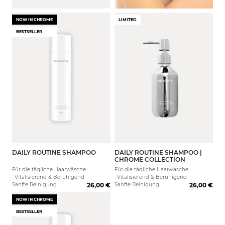
Griffigkeit
Dynamische Locken
NOW IN CHROME
LIMITED
Ausbalancierte Kopfhaut
BESTSELLER
DAILY ROUTINE SHAMPOO
DAILY ROUTINE SHAMPOO |
250 ml
1000 ml
1000 
CHROME COLLECTION
Für die tägliche Haarwäsche
Für die tägliche Haarwäsche
· Vitalisierend & Beruhigend ·
· Vitalisierend & Beruhigend ·
Sanfte Reinigung
26,00 €
Sanfte Reinigung
26,00 €
NOW IN CHROME
BESTSELLER