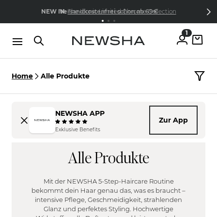
Direkt zum Inhalt
15% Wilkommens-Rabatt
Jetzt
NEW IN:
Versandkostenfrei schon ab 69€
The Iconic Limited Chrome Collection
kostenlos anmelden
1
Home
Alle Produkte
NEWSHA APP
Zur App
HAARTYP
Exklusive Benefits
FILTER
Fein
Alle Produkte
HAARPROBLEM
Normal
FILTER
Kräftig
Blondiert | Coloriert
Mit der NEWSHA 5-Step-Haircare Routine
KOPFHAUT
Unbehandelt
bekommt dein Haar genau das, was es braucht –
FILTER
intensive Pflege, Geschmeidigkeit, strahlenden
Brüchig
Glanz und perfektes Styling. Hochwertige
Empfindlich
Schnell fettend