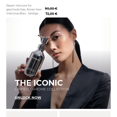
Repair-Haircare für
90,00 €
geschwächtes, feines Haar ·
Intensivaufbau · Seidige
72,00 €
Geschmeidigkeit
THE ICONIC
LIMITED CHROME COLLECTION
UNLOCK NOW