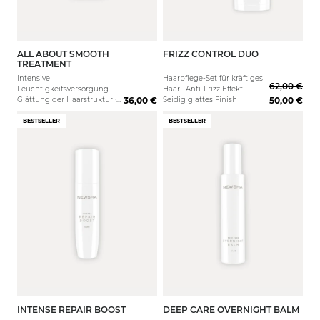
ALL ABOUT SMOOTH
FRIZZ CONTROL DUO
150 ml
1000 ml
TREATMENT
Intensive
Haarpflege-Set für kräftiges
62,00 €
Feuchtigkeitsversorgung ·
Haar · Anti-Frizz Effekt ·
Glättung der Haarstruktur ·
36,00 €
Seidig glattes Finish
50,00 €
Kämmbarkeit
BESTSELLER
BESTSELLER
INTENSE REPAIR BOOST
DEEP CARE OVERNIGHT BALM
30 ml
100ml