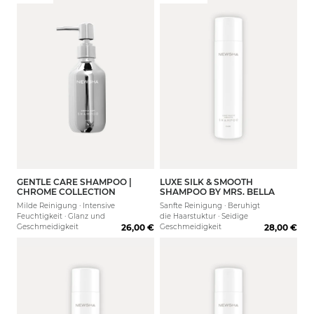
GENTLE CARE SHAMPOO |
LUXE SILK & SMOOTH
80 ml
250 ml
CHROME COLLECTION
SHAMPOO BY MRS. BELLA
Milde Reinigung · Intensive
Sanfte Reinigung · Beruhigt
Feuchtigkeit · Glanz und
die Haarstuktur · Seidige
Geschmeidigkeit
26,00 €
Geschmeidigkeit
28,00 €