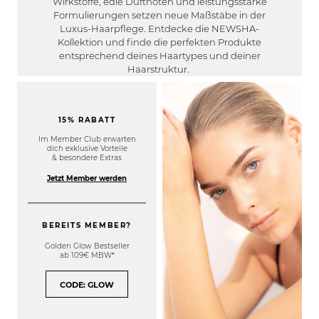
Wirkstoffe, edle Duftnoten und leistungsstarke
WIRKUNG
Gereizt
Trocken
Formulierungen setzen neue Maßstäbe in der
FILTER
Trocken
Luxus-Haarpflege. Entdecke die NEWSHA-
Frizzy
Stärkung der Haarstruktur
Kollektion und finde die perfekten Produkte
Fettig
Platt
entsprechend deines Haartypes und deiner
EFFEKT
Reduzierung von Spliss
Normal
Locken
Haarstruktur.
FILTER
Reduziert Frizz
Empfindlich
Volumen
Farbverlängerung
Strapaziert
DUFT
Glanz
Feuchtigkeitsspendend
FILTER
15% RABATT
Geschmeidigkeit
Formend
Pudrig/ Cotton
Im Member Club erwarten
Maximale Haargesundheit
Definierend
dich exklusive Vorteile
MEN
Süß / Fruchtig
& besondere Extras
Leichtere Kämmbarkeit
Haarwachstumsfördernd
FILTER
Blumig / Floral
Definition
Jetzt Member werden
Ja
Frisch / Zitrisch
Halt
Nein
Flexibilität
Filter anwenden
BEREITS MEMBER?
Glätte
Golden Glow Bestseller
Farbintensität
ab 109€ MBW*
Tiefenreinigung
Reduzierung Orangestich
CODE: GLOW
Reduzierung Gelbstich