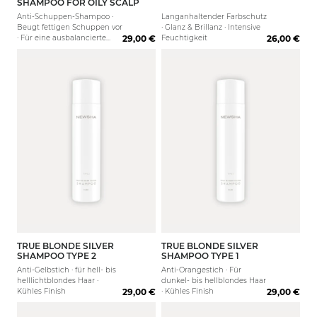
SHAMPOO FOR OILY SCALP
Anti-Schuppen-Shampoo ·
Langanhaltender Farbschutz
Beugt fettigen Schuppen vor
· Glanz & Brillanz · Intensive
· Für eine ausbalancierte
29,00 €
Feuchtigkeit
26,00 €
Kopfhaut
TRUE BLONDE SILVER
TRUE BLONDE SILVER
250 ml
80 ml
1000 ml
250 ml
1000 
SHAMPOO TYPE 2
SHAMPOO TYPE 1
Anti-Gelbstich · für hell- bis
Anti-Orangestich · Für
helllichtblondes Haar ·
dunkel- bis hellblondes Haar
Kühles Finish
29,00 €
· Kühles Finish
29,00 €