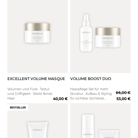
EXCELLENT VOLUME MASQUE
VOLUME BOOST DUO
150 ml
500 ml
Volumen und Fülle · Textur
Haarpflege-Set für mehr
66,00 €
und Griffigkeit · Stärkt feines
Struktur · Aufbau & Styling
Haar
40,00 €
für sichtbar dichteres
53,00 €
Haargefühl ·
Langanhaltendes Volumen
BESTSELLER