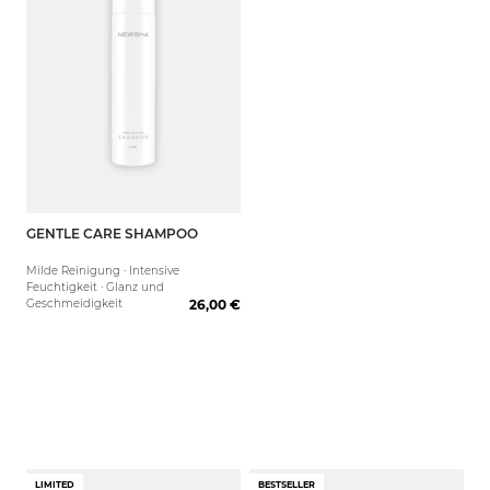
GENTLE CARE SHAMPOO
250 ml
1000 ml
1000 
Milde Reinigung · Intensive
Feuchtigkeit · Glanz und
Geschmeidigkeit
26,00 €
LIMITED
BESTSELLER