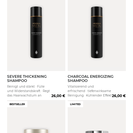
SEVERE THICKENING
CHARCOAL ENERGIZING
250 ml
80 ml
1000 ml
250 ml
1000 
SHAMPOO
SHAMPOO
Reinigt und stärkt · Fülle
Vitalisierend und
und Widerstandskraft · Regt
erfrischend · tiefenwirksame
das Haarwachstum an
26,00 €
Reinigung · Kühlender Effekt
26,00 €
BESTSELLER
LIMITED