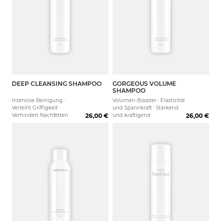
DEEP CLEANSING SHAMPOO
GORGEOUS VOLUME
250 ml
80 ml
1000 ml
250 ml
1000 
SHAMPOO
Intensive Reinigung ·
Volumen-Booster · Elastizität
Verleiht Griffigkeit ·
und Spannkraft · Stärkend
Verhindert Nachfetten
26,00 €
und kräftigend
26,00 €