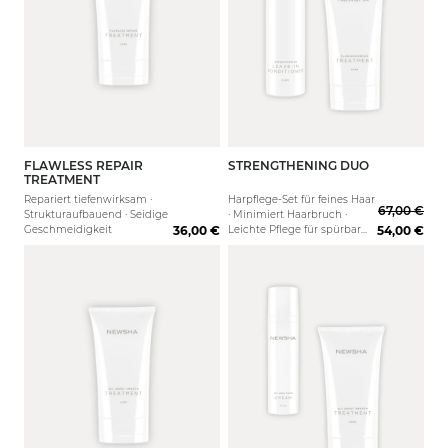
FLAWLESS REPAIR
STRENGTHENING DUO
150 ml
1000 ml
TREATMENT
Repariert tiefenwirksam ·
Harpflege-Set für feines Haar
67,00 €
Strukturaufbauend · Seidige
· Minimiert Haarbruch ·
Geschmeidigkeit
36,00 €
Leichte Pflege für spürbar
54,00 €
mehr Kraft