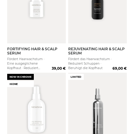
FORTIFYING HAIR & SCALP
REJUVENATING HAIR & SCALP
30 ml
50 ml
SERUM
SERUM
Fördert Haarwachstum ·
Fördert das Haarwachstum ·
Eine ausgeglichene
Reduziert Schuppen ·
Kopfhaut · Reduziert
39,00 €
Beruhigt die Kopfhaut
69,00 €
Haarausfall
NOW IN CHROME
LIMITED
IKONE