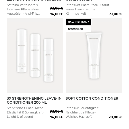
ML
Set zum Vorteilspreis ·
Intensiver Haaraufbau · Stärkt
93,00 €
Intensive Pflege ohne
feines Haar · Leichte
Ausspülen · Anti-Frizz
74,00 €
Kämmbarkeit
31,00 €
Wirkung
NOW IN CHROME
BESTSELLER
3X STRENGTHENING LEAVE-IN
SOFT COTTON CONDITIONER
50 ml
150 ml
CONDITIONER 200 ML
Stärkt feines Haar · Mehr
Intensive Feuchtigkeit ·
93,00 €
Elastizität & Sprungkraft ·
Reichhaltige Pflege ·
Leicht & pflegend
74,00 €
Weiches Haargefühl
28,00 €