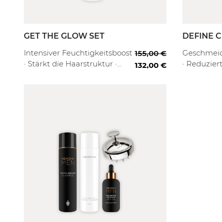
GET THE GLOW SET
DEFINE C
arter
Full Routine
Professional
Starter
Full
Intensiver Feuchtigkeitsboost
Geschmeidi
155,00 €
· Stärkt die Haarstruktur ·
· Reduziert
132,00 €
Seidiger Glanz
Lockenfo