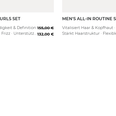
URLS SET
MEN'S ALL-IN ROUTINE 
 Routine
Professional
gkeit & Definition
Vitalisiert Haar & Kopfhaut ·
155,00 €
 Frizz · Unterstützt
Stärkt Haarstruktur · Flexibl
132,00 €
rm
Styling mit Halt