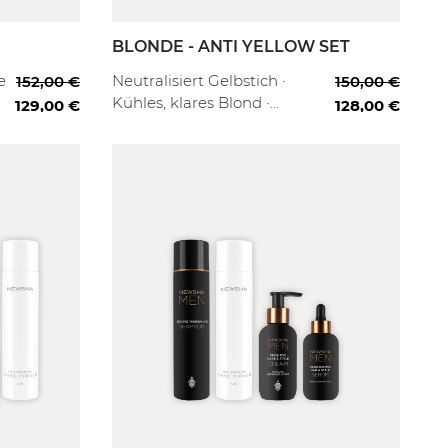
BLONDE - ANTI YELLOW SET
fessional
Starter
Full Routine
e
Neutralisiert Gelbstich ·
152,00 €
150,00 €
Kühles, klares Blond ·
129,00 €
128,00 €
Feuchtigkeit & Pflege