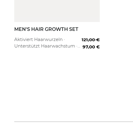
MEN'S HAIR GROWTH SET
Aktiviert Haarwurzeln ·
121,00 €
Unterstützt Haarwachstum ·
97,00 €
Beruhigt & pflegt die
Kopfhaut