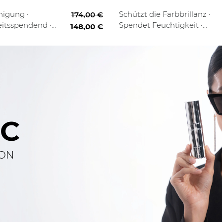
 Routine
Professional
Starter
Full Routine
Pro
nigung ·
Schützt die Farbbrillanz ·
174,00 €
itsspendend ·
Spendet Feuchtigkeit ·
148,00 €
rend
Verleiht Glanz
IC
ION