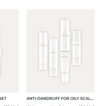
Filter anwenden
SET
ANTI-DANDRUFF FOR OILY SCALP
SET
fessional
Starter
Full Routine
Professional