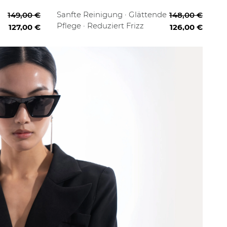
fessional
Starter
Full Routine
Professional
Sanfte Reinigung · Glättende
149,00 €
148,00 €
Pflege · Reduziert Frizz
127,00 €
126,00 €