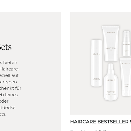
Sets
s bieten
 Haircare-
ziell auf
aartypen
chenkt für
b feines
oder
entdecke
ts.
HAIRCARE BESTSELLER 
Starter
Full Routine
Pro