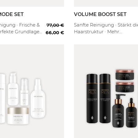
MODE SET
VOLUME BOOST SET
 Routine
Professional
Starter
Full Routine
Pro
nigung · Frische &
Sanfte Reinigung · Stärkt di
77,00 €
erfekte Grundlage
Haarstruktur · Mehr
66,00 €
wegs
Spannkraft & Fülle