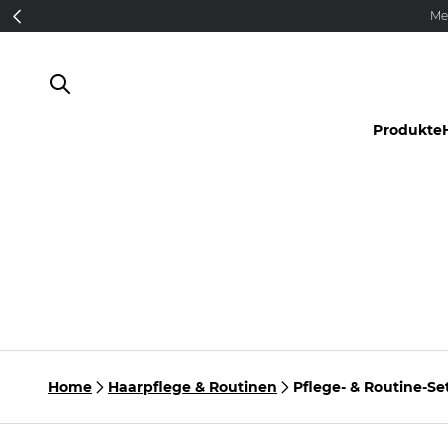
Direkt zum Inhalt
Me
Produkte
Home
Haarpflege & Routinen
Pflege- & Routine-Se