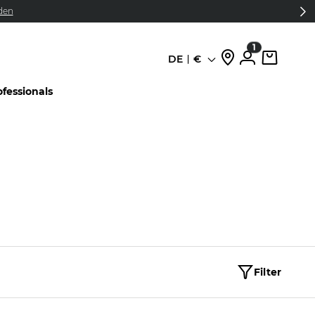
den
1
DE
€
Sprache
ofessionals
Filter