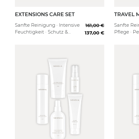
EXTENSIONS CARE SET
TRAVEL 
rter
Full Routine
Professional
Starter
Full
Sanfte Reinigung · Intensive
Sanfte Rei
161,00 €
Feuchtigkeit · Schutz &
Pflege · P
137,00 €
Kämmbarkeit
für unter