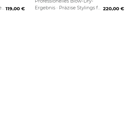
·
Professionelles Blow-Dry-
e
Ergebnis · Präzise Stylings für
119,00 €
220,00 €
jeden Haartyp
ng