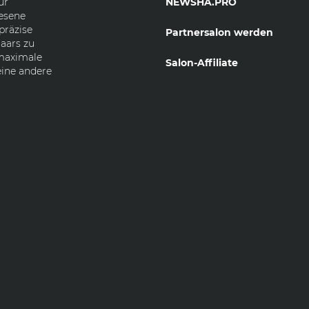
ür
NEWSHA.PRO
esene
präzise
Partnersalon werden
aars zu
 maximale
Salon-Affiliate
eine andere