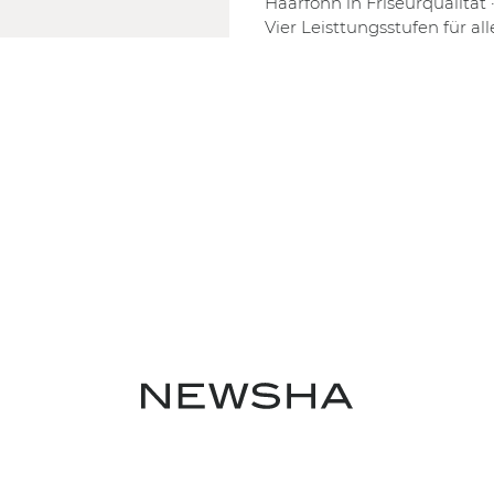
Haarföhn in Friseurqualität 
Vier Leisttungsstufen für all
Haartypen · Verkürzte
Föhnzeit dank hoher Leistu