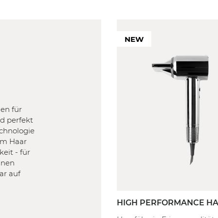
NEW
en für
d perfekt
echnologie
dem Haar
it - für
inen
ar auf
HIGH PERFORMANCE HA
DRYER | CHROME COLL