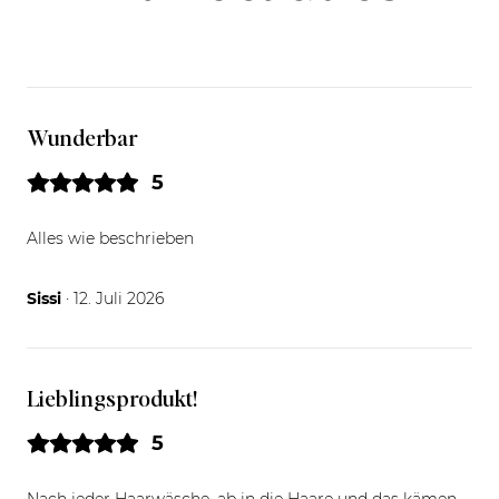
Wunderbar
5
Alles wie beschrieben
12.07.26
Sissi
· 12. Juli 2026
Lieblingsprodukt!
5