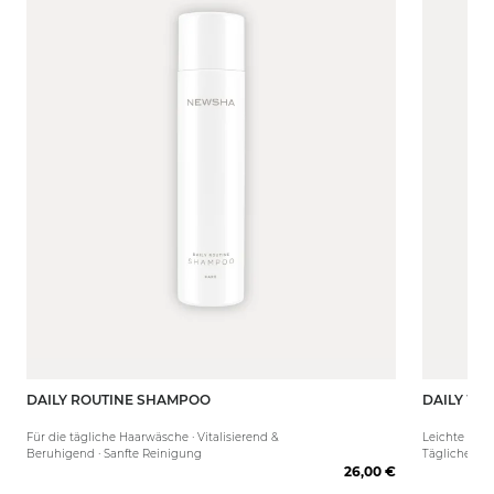
DAILY ROUTINE SHAMPOO
DAILY WE
250 ml
80 ml
Für die tägliche Haarwäsche · Vitalisierend &
Leichte Käm
Beruhigend · Sanfte Reinigung
Tägliche Pfl
26,00 €