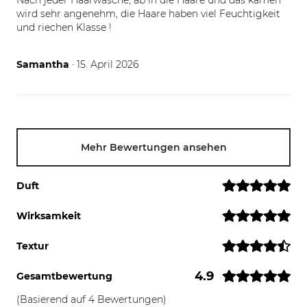
Nach jeder Haarwäsche, ab in die Haare und das kämen
wird sehr angenehm, die Haare haben viel Feuchtigkeit
und riechen Klasse !
15.04.26
Samantha
· 15. April 2026
Mehr Bewertungen ansehen
Duft
Wirksamkeit
Textur
4.9
Gesamtbewertung
(Basierend auf 4 Bewertungen)