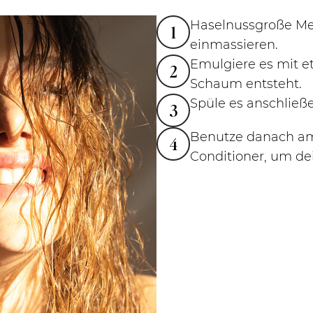
Haselnussgroße Men
1
einmassieren.
Emulgiere es mit et
2
Schaum entsteht.
Spüle es anschließ
3
Benutze danach am
4
Conditioner, um de