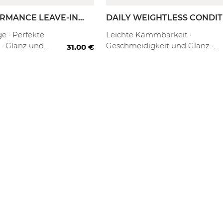
RMANCE LEAVE-IN
DAILY WEIGHTLESS CONDI
ER
fill
 ml
80 ml
250 ml
10
ge · Perfekte
Leichte Kämmbarkeit ·
· Glanz und
Geschmeidigkeit und Glanz ·
31,00 €
eit
Tägliche Pflege