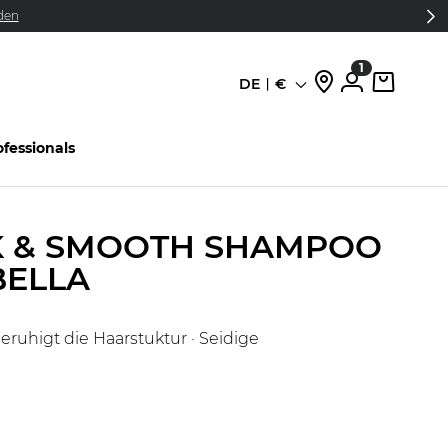
den
1
DE
€
Sprache
ofessionals
LK & SMOOTH SHAMPOO
BELLA
eruhigt die Haarstuktur · Seidige