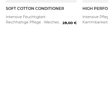
SOFT COTTON CONDITIONER
HIGH PERFO
CONDITION
150 ml
1000ml
80 ml
1000 ml + Re
250
Intensive Feuchtigkeit ·
Intensive Pfle
Reichhaltige Pflege · Weiches
Kämmbarkeit 
28,00 €
Haargefühl
Geschmeidigk