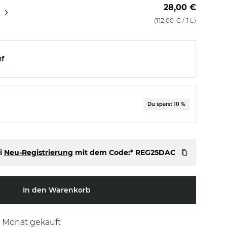
28,00 €
1000 ml
1000 ml + Refill
(
112,00 €
/ 1 L)
uf
Du sparst 10 %
i
Neu-Registrierung
mit dem Code:*
REG25DAC
In den Warenkorb
n Monat gekauft