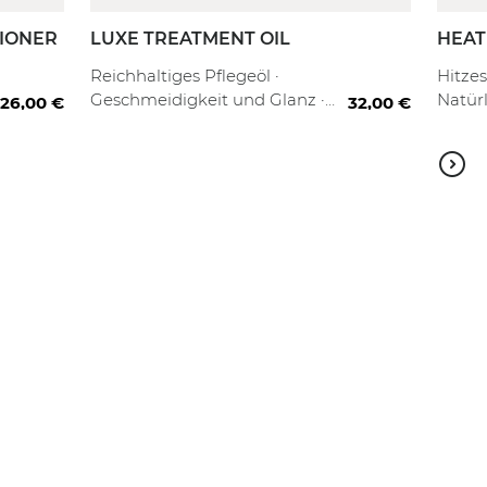
TIONER
LUXE TREATMENT OIL
HEAT
SPRA
00 ml
1000 ml + Refill
30 ml
100 ml
80 ml
Reichhaltiges Pflegeöl ·
Hitzes
Geschmeidigkeit und Glanz ·
Natürl
26,00 €
32,00 €
Brillantes Finish
Frizz 