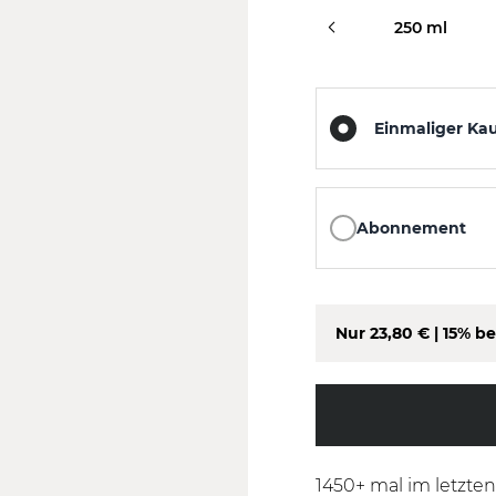
80 ml
250 ml
Einmaliger Ka
Abonnement
Nur
23,80 €
| 15% be
1450
+ mal im letzte