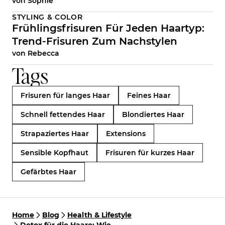
von
Sophie
STYLING & COLOR
Frühlingsfrisuren Für Jeden Haartyp:
Trend-Frisuren Zum Nachstylen
von
Rebecca
Tags
Frisuren für langes Haar
Feines Haar
Schnell fettendes Haar
Blondiertes Haar
Strapaziertes Haar
Extensions
Sensible Kopfhaut
Frisuren für kurzes Haar
Gefärbtes Haar
Home
Blog
Health & Lifestyle