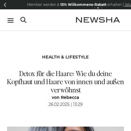
Direkt zum Inhalt
Member werden &
NEW IN:
15% Wilkommens-Rabatt
Versandkostenfrei schon ab 69€
The Iconic Limited Chrome Colle
erhalten |
Jet
HEALTH & LIFESTYLE
Detox für die Haare: Wie du deine
Kopfhaut und Haare von innen und außen
verwöhnst
von
Rebecca
26.02.2025 | 13:29