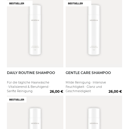
BESTSELLER
BESTSELLER
DAILY ROUTINE SHAMPOO
GENTLE CARE SHAMPOO
250 ml
80 ml
1000 ml
250 ml
1000 
Für die tägliche Haarwäsche
Milde Reinigung · Intensive
· Vitalisierend & Beruhigend ·
Feuchtigkeit · Glanz und
Sanfte Reinigung
26,00 €
Geschmeidigkeit
26,00 €
BESTSELLER