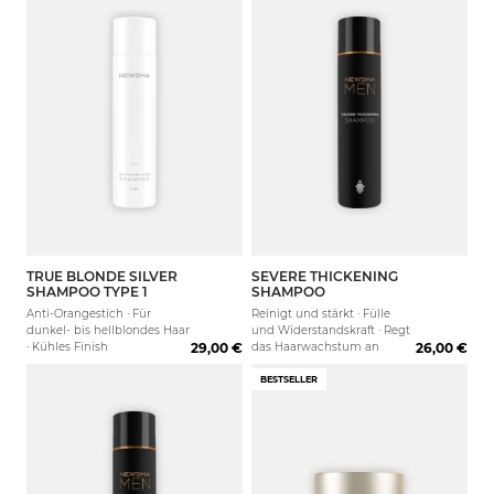
TRUE BLONDE SILVER
SEVERE THICKENING
250 ml
80 ml
1000 ml
250 ml
1000 
SHAMPOO TYPE 1
SHAMPOO
Anti-Orangestich · Für
Reinigt und stärkt · Fülle
dunkel- bis hellblondes Haar
und Widerstandskraft · Regt
· Kühles Finish
29,00 €
das Haarwachstum an
26,00 €
BESTSELLER