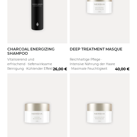
CHARCOAL ENERGIZING
DEEP TREATMENT MASQUE
250 ml
1000 ml
150 ml
1000 
SHAMPOO
Vitalisierend und
Reichhaltige Pflege ·
erfrischend · tiefenwirksame
Intensive Nährung der Haare
Reinigung · Kühlender Effekt
26,00 €
· Maximale Feuchtigkeit
40,00 €