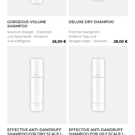
GORGEOUS VOLUME
DELUXE DRY SHAMPOO
250 ml
75 ml
1000 ml
200 ml
1000 
SHAMPOO
Volumen-Booster · Elastizität
Frisches Haargefühl ·
und Spannkraft · Stärkend
Entfernt Talg und
und kräftigend
26,00 €
Ablagerungen · Volumen
28,00 €
und Fülle
EFFECTIVE ANTI-DANDRUFF
EFFECTIVE ANTI-DANDRUFF
SHAMPOO FOR DRY SCALP |
SHAMPOO FOR OILY SCALP |