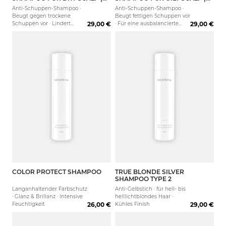
250ML
250ML
Anti-Schuppen-Shampoo ·
Anti-Schuppen-Shampoo ·
Beugt gegen trockene
Beugt fettigen Schuppen vor
Schuppen vor · Lindert
29,00 €
· Für eine ausbalancierte
29,00 €
Rötungen & Juckreiz
Kopfhaut
COLOR PROTECT SHAMPOO
TRUE BLONDE SILVER
250 ml
80 ml
1000 ml
250 ml
1000 
SHAMPOO TYPE 2
Langanhaltender Farbschutz
Anti-Gelbstich · für hell- bis
· Glanz & Brillanz · Intensive
helllichtblondes Haar ·
Feuchtigkeit
26,00 €
Kühles Finish
29,00 €