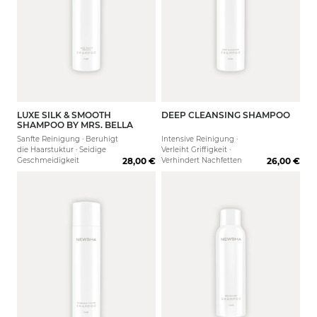
LUXE SILK & SMOOTH
DEEP CLEANSING SHAMPOO
250 ml
80 ml
1000 ml
250 ml
1000 
SHAMPOO BY MRS. BELLA
Sanfte Reinigung · Beruhigt
Intensive Reinigung ·
die Haarstuktur · Seidige
Verleiht Griffigkeit ·
Geschmeidigkeit
28,00 €
Verhindert Nachfetten
26,00 €