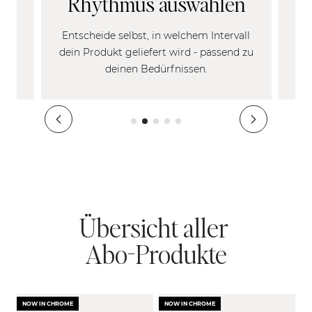
Rhythmus auswählen
d
Entscheide selbst, in welchem Intervall
Fü
dein Produkt geliefert wird - passend zu
deinen Bedürfnissen.
Übersicht aller
Abo-Produkte
NOW IN CHROME
NOW IN CHROME