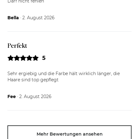
Darf nicht fehlen
02.08.26
Bella
· 2. August 2026
Perfekt
5
Sehr ergiebig und die Farbe hält wirklich länger, die
Haare sind top gepflegt
02.08.26
Fee
· 2. August 2026
Mehr Bewertungen ansehen