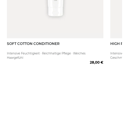
SOFT COTTON CONDITIONER
HIGH PER
150 ml
80 ml
Intensive Feuchtigkeit · Reichhaltige Pflege · Weiches
Intensive Pf
Haargefühl
Geschmeidig
28,00 €