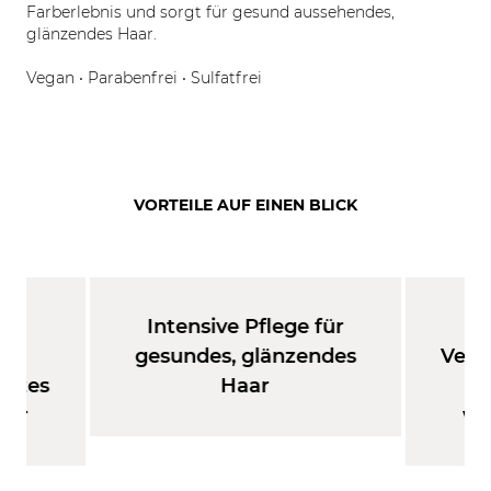
Farberlebnis und sorgt für gesund aussehendes,
glänzendes Haar.
Vegan • Parabenfrei • Sulfatfrei
VORTEILE AUF EINEN BLICK
er
Intensive Pflege für
S
r
gesundes, glänzendes
Verb
hntes
Haar
aar
wi