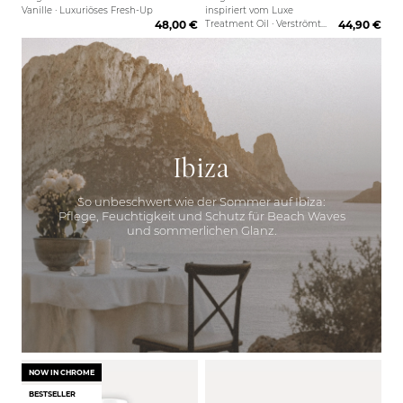
Vanille · Luxuriöses Fresh-Up
inspiriert vom Luxe
48,00 €
Treatment Oil · Verströmt
44,90 €
den luxuriösen Duft
einzigartiger Eleganz ·
Verleiht jedem Raum eine
verführerische Aura
Ibiza
So unbeschwert wie der Sommer auf Ibiza:
Pflege, Feuchtigkeit und Schutz für Beach Waves
und sommerlichen Glanz.
NOW IN CHROME
BESTSELLER