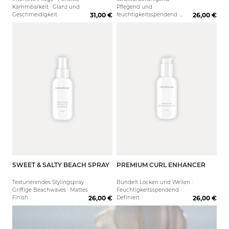
Kämmbarkeit · Glanz und
Pflegend und
Geschmeidigkeit
31,00 €
feuchtigkeitsspendend ·
26,00 €
Anti-Frizz Effekt
SWEET & SALTY BEACH SPRAY
PREMIUM CURL ENHANCER
125 ml
125 ml
Texturierendes Stylingspray ·
Bündelt Locken und Wellen ·
Griffige Beachwaves · Mattes
Feuchtigkeitsspendend ·
Finish
26,00 €
Definiert
26,00 €