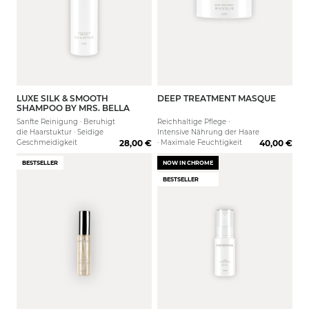
LUXE SILK & SMOOTH
DEEP TREATMENT MASQUE
250 ml
1000 ml
150 ml
1000 
SHAMPOO BY MRS. BELLA
Sanfte Reinigung · Beruhigt
Reichhaltige Pflege ·
die Haarstuktur · Seidige
Intensive Nährung der Haare
Geschmeidigkeit
28,00 €
· Maximale Feuchtigkeit
40,00 €
BESTSELLER
NOW IN CHROME
BESTSELLER