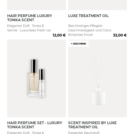
HAIR PERFUME LUXURY
LUXE TREATMENT OIL
30 ml
TONKA SCENT
Eleganter Duft · Tonka &
Reichhaltiges Pflegeöl ·
Vanille · Luxuriöses Fresh-Up
Geschmeidigkeit und Glanz ·
12,00 €
Brillantes Finish
32,00 €
+ GESCHENK
HAIR PERFUME SET - LUXURY
SCENT INSPIRED BY LUXE
200 ml
TONKA SCENT
TREATMENT OIL
Eleganter Duft · Tonka &
Eleganter Raumduft