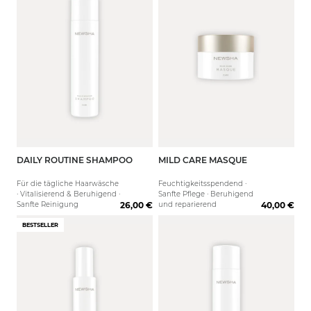
DAILY ROUTINE SHAMPOO
MILD CARE MASQUE
250 ml
60 ml
1000 ml
150 ml
1000 
Für die tägliche Haarwäsche
Feuchtigkeitsspendend ·
· Vitalisierend & Beruhigend ·
Sanfte Pflege · Beruhigend
Sanfte Reinigung
26,00 €
und reparierend
40,00 €
BESTSELLER