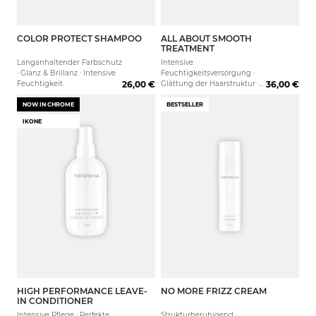
COLOR PROTECT SHAMPOO
ALL ABOUT SMOOTH
250 ml
1000 ml
150 ml
1000 
TREATMENT
Langanhaltender Farbschutz
Intensive
· Glanz & Brillanz · Intensive
Feuchtigkeitsversorgung ·
Feuchtigkeit
26,00 €
Glättung der Haarstruktur ·
36,00 €
Kämmbarkeit
NOW IN CHROME
BESTSELLER
IKONE
HIGH PERFORMANCE LEAVE-
NO MORE FRIZZ CREAM
250 ml
75 ml
IN CONDITIONER
Intensive Pflege · Perfekte
Strukturberuhigend ·