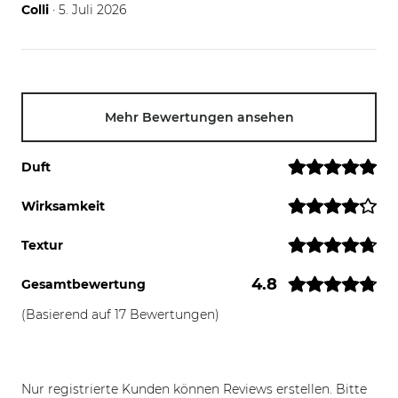
05.07.26
Colli
· 5. Juli 2026
Mehr Bewertungen ansehen
Duft
Wirksamkeit
Textur
4.8
Gesamtbewertung
(Basierend auf 17 Bewertungen)
Nur registrierte Kunden können Reviews erstellen. Bitte