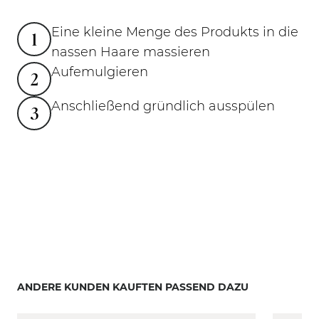
Eine kleine Menge des Produkts in die
1
nassen Haare massieren
Aufemulgieren
2
Anschließend gründlich ausspülen
3
ANDERE KUNDEN KAUFTEN PASSEND DAZU
Mit der Tabulatortaste können Sie durch die Elemente
Clicken, um das Karussell zu überspringen
Clicken, um zur Karussell-Navigation zu gelangen