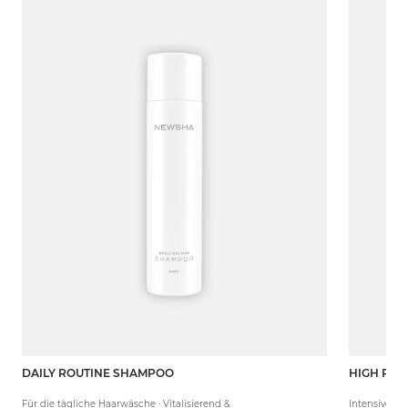
DAILY ROUTINE SHAMPOO
HIGH PER
250 ml
80 ml
Für die tägliche Haarwäsche · Vitalisierend &
Intensive Pf