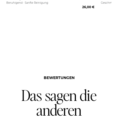
Beruhigend · Sanfte Reinigung
Geschmeidig
26,00 €
BEWERTUNGEN
Das sagen die
anderen