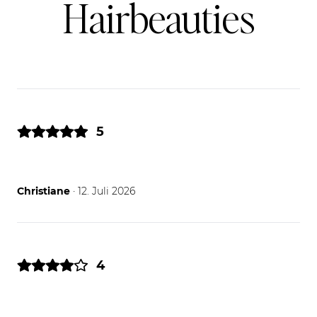
Hairbeauties
5
12.07.26
Christiane
· 12. Juli 2026
4