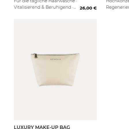
Für die tägliche Haarwäsche ·
Hochkonzen
Vitalisierend & Beruhigend ·
Regenerier
26,00 €
Sanfte Reinigung
Sofort-Rep
LUXURY MAKE-UP BAG