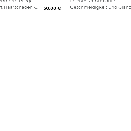
trierte Pflege ·
Leichte Kämmbarkeit ·
t Haarschäden ·
Geschmeidigkeit und Glanz 
50,00 €
aratur Effekt
Tägliche Pflege