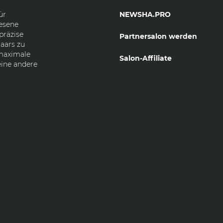
ür
NEWSHA.PRO
esene
präzise
Partnersalon werden
aars zu
 maximale
Salon-Affiliate
eine andere