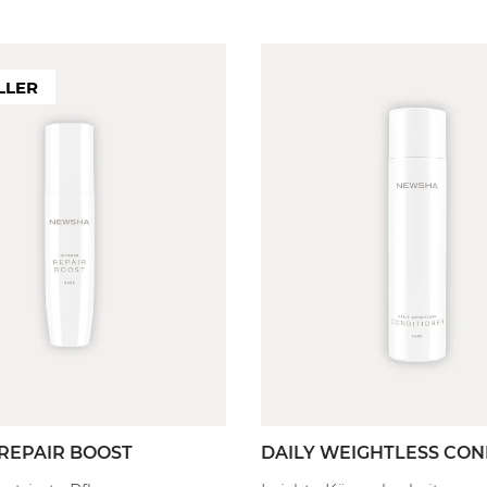
LLER
M
KOPFHAUT
WIRKUNG
FILTER
FILTER
delt
Empfindlich
Stärk
Gereizt
Reduz
Trocken
Reduzi
ich
Fettig
Feuch
rt
Normal
Haarw
 REPAIR BOOST
DAILY WEIGHTLESS CON
efill
80 ml
250 ml