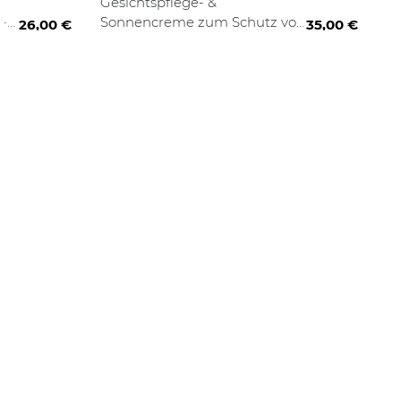
Gesichtspflege- &
·
Sonnencreme zum Schutz vor
26,00 €
35,00 €
lichtbedingter Hautalterung ·
Schützt effektiv vor UVA- &
UVB-Schäden durch SPF 50 ·
Mit Hyaluronsäure für eine
intensive
Filter anwenden
Feuchtigkeitsversorgung