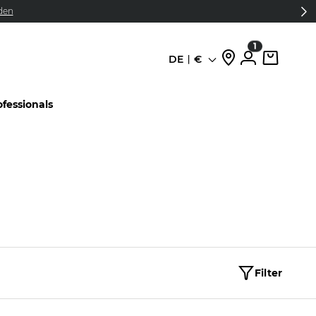
den
1
DE
€
Sprache
ofessionals
Filter