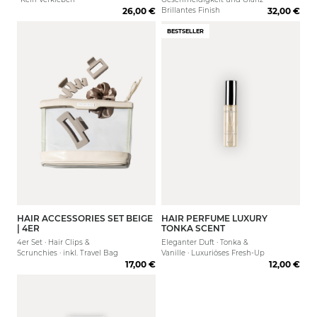
26,00 €
Brillantes Finish
32,00 €
BESTSELLER
HAIR ACCESSORIES SET BEIGE
HAIR PERFUME LUXURY
| 4ER
TONKA SCENT
4er Set · Hair Clips &
Eleganter Duft · Tonka &
Scrunchies · inkl. Travel Bag
Vanille · Luxuriöses Fresh-Up
17,00 €
12,00 €