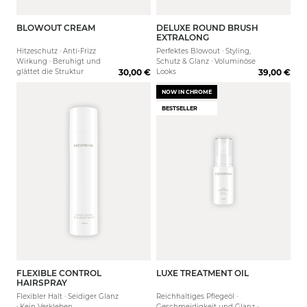
WIRKUNG
Gereizt
FILTER
Trocken
BLOWOUT CREAM
DELUXE ROUND BRUSH
125 ml
33 mm
43 mm
EXTRALONG
Reduziert Frizz
Fettig
Hitzeschutz · Anti-Frizz
Perfektes Blowout · Styling,
EFFEKT
Feuchtigkeitsspendend
Normal
Wirkung · Beruhigt und
Schutz & Glanz · Voluminöse
FILTER
Formend
glättet die Struktur
30,00 €
Looks
39,00 €
Volumen
Definierend
NOW IN CHROME
DUFT
Glanz
BESTSELLER
FILTER
Geschmeidigkeit
Pudrig/ Cotton
Leichtere Kämmbarkeit
MEN
Süß / Fruchtig
Definition
FILTER
Blumig / Floral
Halt
Nein
Frisch / Zitrisch
Flexibilität
Filter anwenden
FLEXIBLE CONTROL
LUXE TREATMENT OIL
300 ml
30 ml
HAIRSPRAY
Flexibler Halt · Seidiger Glanz
Reichhaltiges Pflegeöl ·
· Kein Verkleben
Geschmeidigkeit und Glanz ·