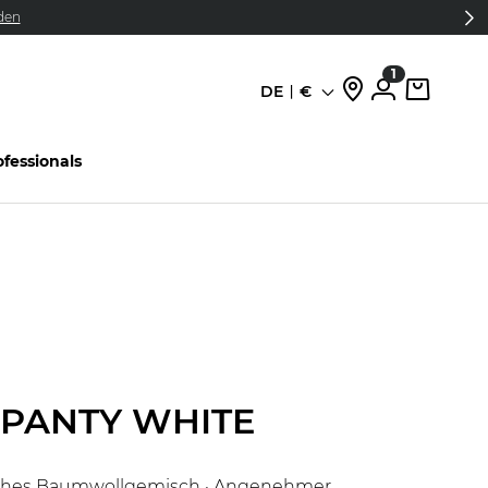
den
1
DE
€
Sprache
ofessionals
PANTY WHITE
ches Baumwollgemisch · Angenehmer