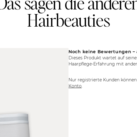
Das sagen die andere
Hairbeauties
Noch keine Bewertungen – 
Dieses Produkt wartet auf seine
Haarpflege-Erfahrung mit ander
Nur registrierte Kunden können 
Konto
.