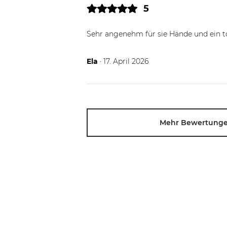
5
Sehr angenehm für sie Hände und ein to
17.04.26
Ela
· 17. April 2026
Mehr Bewertung