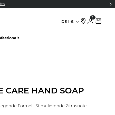
den
1
DE
€
Sprache
ofessionals
E CARE HAND SOAP
flegende Formel · Stimulierende Zitrusnote