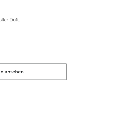
ller Duft.
en ansehen