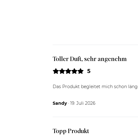
Toller Duft, sehr angenehm
5
Das Produkt begleitet mich schon länge
19.07.26
Sandy
· 19. Juli 2026
Topp Produkt