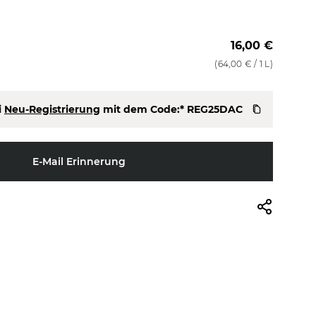
16,00 €
(
64,00 €
/ 1 L)
i
Neu-Registrierung
mit dem Code:*
REG25DAC
E-Mail Erinnerung