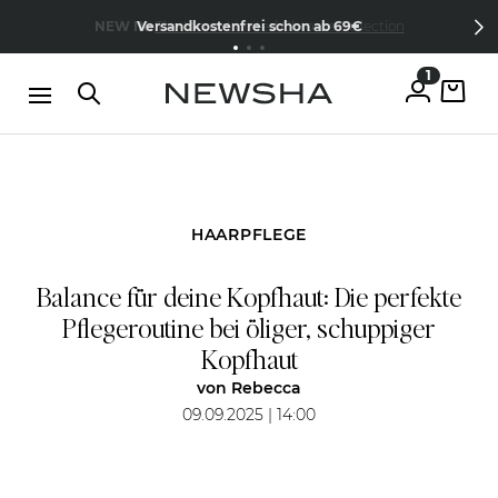
Direkt zum Inhalt
15% Wilkommens-Rabatt
Jetzt
NEW IN:
Versandkostenfrei schon ab 69€
The Iconic Limited Chrome Collection
kostenlos anmelden
1
HAARPFLEGE
Balance für deine Kopfhaut: Die perfekte
Pflegeroutine bei öliger, schuppiger
Kopfhaut
von
Rebecca
09.09.2025 | 14:00