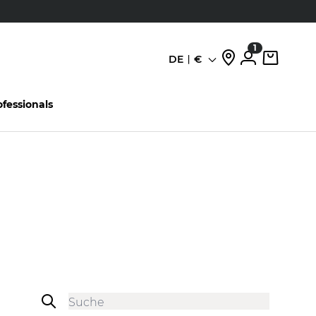
den
1
DE
€
Sprache
ofessionals
Sidebar