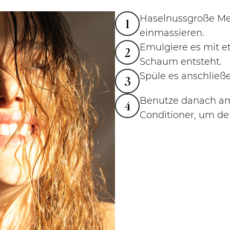
Haselnussgroße Men
1
einmassieren.
Emulgiere es mit et
2
Schaum entsteht.
Spüle es anschließ
3
Benutze danach am
4
Conditioner, um de