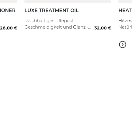
TIONER
LUXE TREATMENT OIL
HEAT
SPRA
00 ml
1000 ml + Refill
30 ml
100 ml
80 ml
Reichhaltiges Pflegeöl ·
Hitzes
Geschmeidigkeit und Glanz ·
Natürl
26,00 €
32,00 €
Brillantes Finish
Frizz 