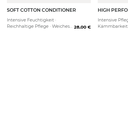
SOFT COTTON CONDITIONER
HIGH PERFO
CONDITION
150 ml
1000ml
80 ml
1000 ml + Re
250
Intensive Feuchtigkeit ·
Intensive Pfle
Reichhaltige Pflege · Weiches
Kämmbarkeit 
28,00 €
Haargefühl
Geschmeidigk