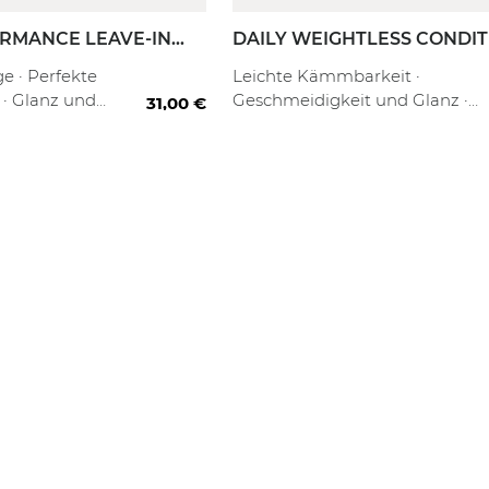
RMANCE LEAVE-IN
DAILY WEIGHTLESS CONDI
ER
fill
 ml
80 ml
250 ml
10
ge · Perfekte
Leichte Kämmbarkeit ·
· Glanz und
Geschmeidigkeit und Glanz ·
31,00 €
eit
Tägliche Pflege