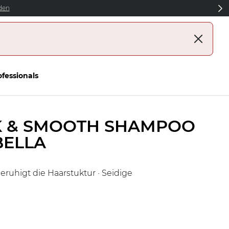
den
1
DE
€
Sprache
ofessionals
LK & SMOOTH SHAMPOO
BELLA
eruhigt die Haarstuktur · Seidige