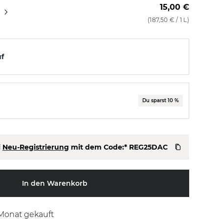
15,00 €
250 ml
1000 ml
(
187,50 €
/ 1 L)
uf
Du sparst 10 %
i
Neu-Registrierung
mit dem Code:*
REG25DAC
In den Warenkorb
 Monat gekauft