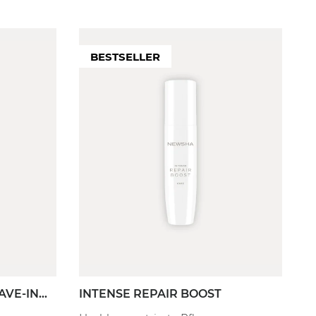
BESTSELLER
EFFEKT
FILTER
ung der Haarstruktur
Volumen
ierung von Spliss
Glanz
ert Frizz
Geschmeidigkeit
erlängerung
Maximale Haargesundheit
tigkeitsspendend
Leichtere Kämmbarkeit
end
Definition
ierend
Halt
Flexibilität
Glätte
Dynamische Locken
Ausbalancierte Kopfhaut
AVE-IN
INTENSE REPAIR BOOST
Weitere anzeigen