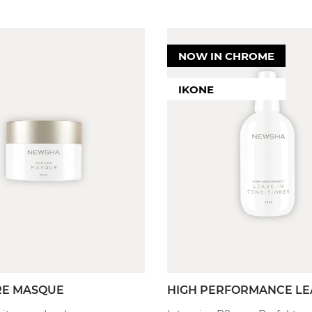
NOW IN CHROME
M
KOPFHAUT
WIRKUNG
FILTER
FILTER
IKONE
delt
Empfindlich
Stärk
Gereizt
Reduz
Trocken
Reduzi
Fettig
Farbv
Normal
Feuch
ich
Form
rt
Defin
RE MASQUE
HIGH PERFORMANCE LE
CONDITIONER
efill
50 ml
500 ml
80 ml
3er Set
250 ml