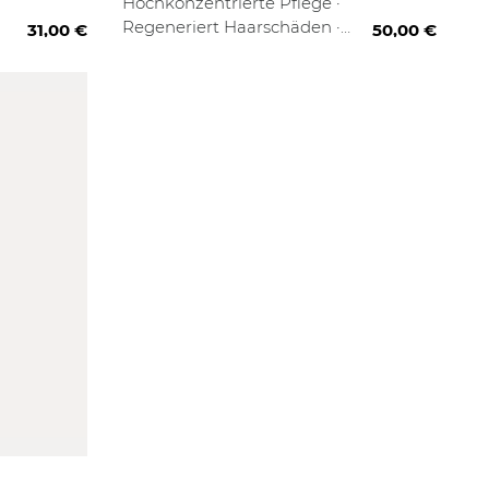
Hochkonzentrierte Pflege ·
Regeneriert Haarschäden ·
31,00 €
50,00 €
Sofort-Reparatur Effekt
Filter anwenden