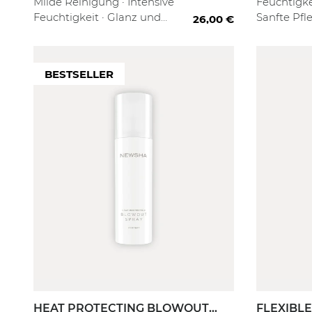
Milde Reinigung · Intensive
Feuchtigke
Feuchtigkeit · Glanz und
Sanfte Pfl
26,00 €
Geschmeidigkeit
und repar
DUFT
MEN
FILTER
FILTER
BESTSELLER
Pudrig/ Cotton
Nein
Süß / Fruchtig
Blumig / Floral
HEAT PROTECTING BLOWOUT
FLEXIBL