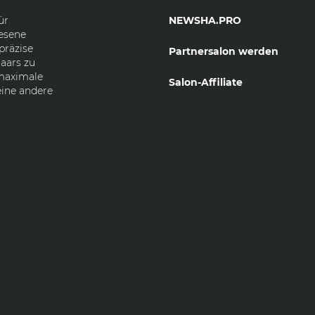
ür
NEWSHA.PRO
esene
präzise
Partnersalon werden
aars zu
 maximale
Salon-Affiliate
eine andere