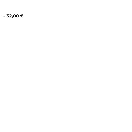
100 ml
·
32,00 €