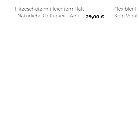
SPRAY
 ml
200 ml
75 ml
3
Hitzeschutz mit leichtem Halt
Flexibler H
· Natürliche Griffigkeit · Anti-
Kein Verk
29,00 €
Frizz Effekt