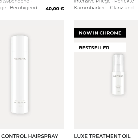
itsspendend ·
Intensive Pflege · Perfekte
ege · Beruhigend
Kämmbarkeit · Glanz und
40,00 €
ierend
Geschmeidigkeit
NOW IN CHROME
BESTSELLER
E CONTROL HAIRSPRAY
LUXE TREATMENT OIL