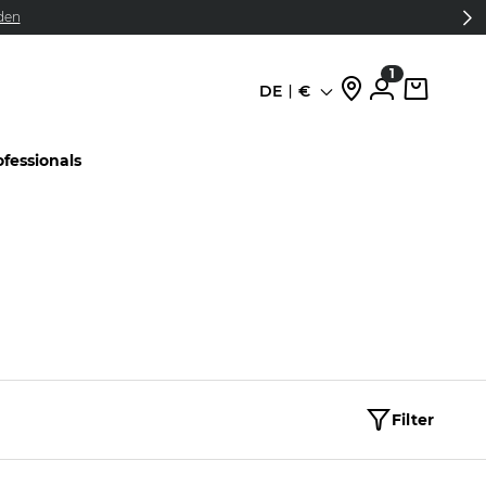
den
1
DE
€
Sprache
ofessionals
Filter