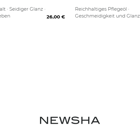
00 ml
30 ml
alt · Seidiger Glanz ·
Reichhaltiges Pflegeöl ·
leben
Geschmeidigkeit und Glanz 
26,00 €
Brillantes Finish