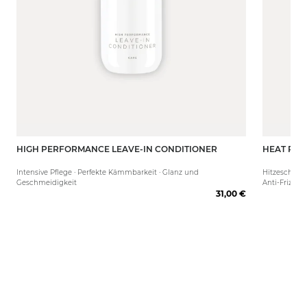
HIGH PERFORMANCE LEAVE-IN CONDITIONER
HEAT PRO
250 ml
80 ml
Intensive Pflege · Perfekte Kämmbarkeit · Glanz und
Hitzeschutz m
Geschmeidigkeit
Anti-Frizz Ef
31,00 €