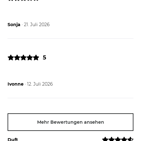
21.07.26
Sonja
· 21. Juli 2026
5
12.07.26
Ivonne
· 12. Juli 2026
Mehr Bewertungen ansehen
Duft