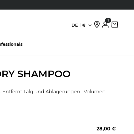
den
1
DE
€
Sprache
ofessionals
DRY SHAMPOO
 · Entfernt Talg und Ablagerungen · Volumen
28,00 €