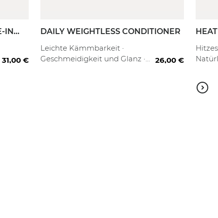
-IN
DAILY WEIGHTLESS CONDITIONER
HEAT
SPRA
80 ml
250 ml
1000 ml
80 ml
1000
Leichte Kämmbarkeit ·
Hitzes
Geschmeidigkeit und Glanz ·
Natürl
31,00 €
26,00 €
Tägliche Pflege
Frizz 