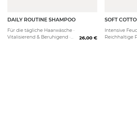
DAILY ROUTINE SHAMPOO
SOFT COTTO
250 ml
1000 ml
50 ml
1000 ml + Re
150 
Für die tägliche Haarwäsche ·
Intensive Feuc
Vitalisierend & Beruhigend ·
Reichhaltige 
26,00 €
Sanfte Reinigung
Haargefühl