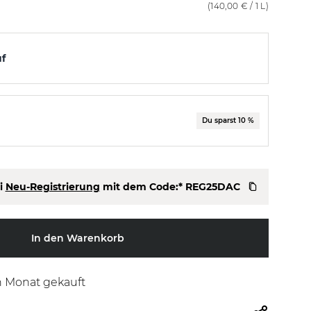
(
140,00 €
/ 1 L)
uf
Du sparst 10 %
i
Neu-Registrierung
mit dem Code:*
REG25DAC
In den Warenkorb
n Monat gekauft