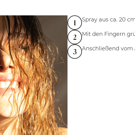
Spray aus ca. 20 c
1
Mit den Fingern gr
2
Anschließend vom A
3