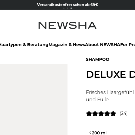
NEW IN:
15% Wilkommens-Rabatt
Versandkostenfrei schon ab 69€
The Iconic Limited Chrome Collection
Jetzt kostenlos anmel
Haartypen & Beratung
Magazin & News
About NEWSHA
For Pr
SHAMPOO
DELUXE 
Frisches Haargefühl
und Fülle
(24)
75 ml
200 ml