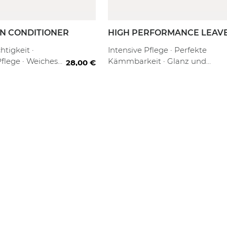
N CONDITIONER
HIGH PERFORMANCE LEAVE
CONDITIONER
fill
ml
1000ml
80 ml
1000 ml + Refill
250 ml
htigkeit ·
Intensive Pflege · Perfekte
Pflege · Weiches
Kämmbarkeit · Glanz und
28,00 €
Geschmeidigkeit