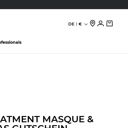
den
DE
€
Sprache
ofessionals
EATMENT MASQUE &