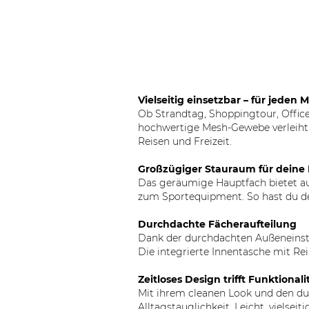
Vielseitig einsetzbar – für jeden
Ob Strandtag, Shoppingtour, Office
hochwertige Mesh-Gewebe verleiht d
Reisen und Freizeit.
Großzügiger Stauraum für deine 
Das geräumige Hauptfach bietet aus
zum Sportequipment. So hast du dein
Durchdachte Fächeraufteilung
Dank der durchdachten Außeneinstec
Die integrierte Innentasche mit Re
Zeitloses Design trifft Funktionali
Mit ihrem cleanen Look und den d
Alltagstauglichkeit. Leicht, vielseit