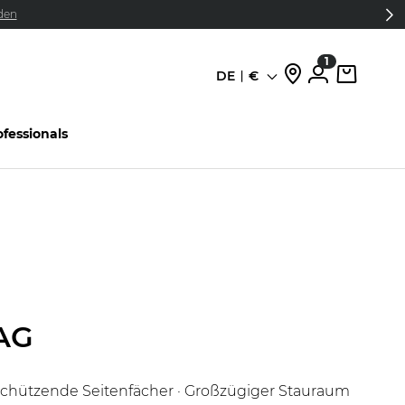
den
1
DE
€
Sprache
ofessionals
AG
 Schützende Seitenfächer · Großzügiger Stauraum