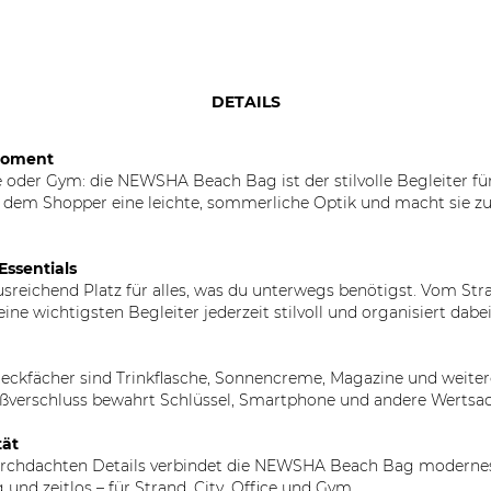
DETAILS
 Moment
 oder Gym: die NEWSHA Beach Bag ist der stilvolle Begleiter fü
em Shopper eine leichte, sommerliche Optik und macht sie zum v
Essentials
reichend Platz für alles, was du unterwegs benötigst. Vom Str
e wichtigsten Begleiter jederzeit stilvoll und organisiert dabei
kfächer sind Trinkflasche, Sonnencreme, Magazine und weitere 
ißverschluss bewahrt Schlüssel, Smartphone und andere Wertsac
tät
urchdachten Details verbindet die NEWSHA Beach Bag moderne
ig und zeitlos – für Strand, City, Office und Gym.