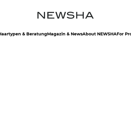
Haartypen & Beratung
Magazin & News
About NEWSHA
For Pr